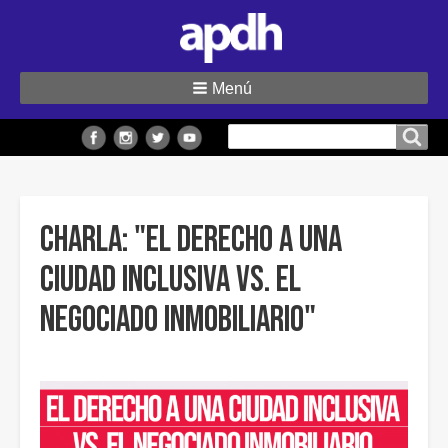
Menú
Buscar
Buscar en el sitio
en
el
sitio
Charla: "El derecho a una
ciudad inclusiva VS. el
negociado inmobiliario"