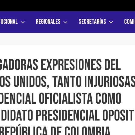
tucional
Regionales
Secretarías
Comi
gadoras expresiones del
os Unidos, tanto injuriosa
dencial oficialista como
ndidato presidencial oposi
 República de Colombia