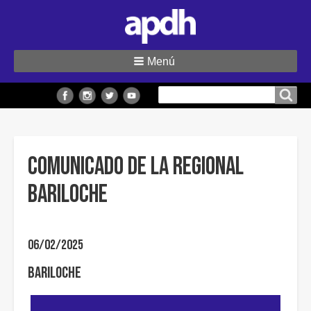
Menú
Buscar
Buscar en el sitio
en
el
sitio
Comunicado de la Regional
Bariloche
06/02/2025
Bariloche