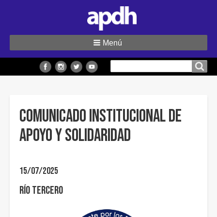
Menú
Buscar
Buscar en el sitio
en
el
sitio
COMUNICADO INSTITUCIONAL DE
APOYO Y SOLIDARIDAD
15/07/2025
Río Tercero