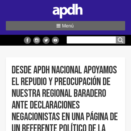
Menú
Buscar
Buscar en el sitio
en
el
sitio
Desde APDH Nacional apoyamos
el repudio y preocupación de
nuestra Regional Baradero
ante declaraciones
negacionistas en una página de
un referente político de la