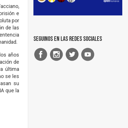
Facciano,
risión e
oluta por
ón de las
sentencia
Seguinos en las redes sociales
manidad.
dos años
ación de
a última
no se les
pasan su
IA que la