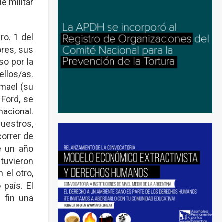
e militar
o. 1 del
ores, sus
so por la
ellos/as.
smael (su
 Ford, se
acional.
cuestros,
correr de
e un año
 tuvieron
 el otro,
 país. El
 fin una