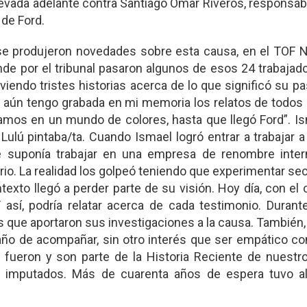
evada adelante contra Santiago Omar Riveros, responsabl
 de Ford.
se produjeron novedades sobre esta causa, en el TOF Nr
nde por el tribunal pasaron algunos de esos 24 trabajad
endo tristes historias acerca de lo que significó su pa
 aún tengo grabada en mi memoria los relatos de todos 
víamos en un mundo de colores, hasta que llegó Ford”. I
Lulú pintaba/ta. Cuando Ismael logró entrar a trabajar a
 suponía trabajar en una empresa de renombre intern
rio. La realidad los golpeó teniendo que experimentar se
exto llegó a perder parte de su visión. Hoy día, con el 
 así, podría relatar acerca de cada testimonio. Durant
 que aportaron sus investigaciones a la causa. También,
ño de acompañar, sin otro interés que ser empático con
, fueron y son parte de la Historia Reciente de nuestro
os imputados. Más de cuarenta años de espera tuvo al