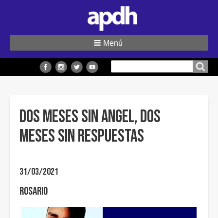
Menú
Buscar
Buscar en el sitio
en
el
sitio
Dos meses sin Angel, dos
meses sin respuestas
31/03/2021
Rosario