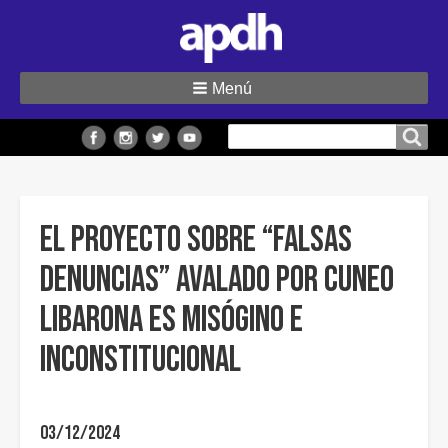
Menú
Buscar
Buscar en el sitio
en
el
sitio
El proyecto sobre “falsas
denuncias” avalado por Cuneo
Libarona es misógino e
inconstitucional
03/12/2024