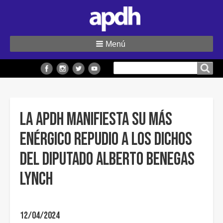
Menú
Buscar
Buscar en el sitio
en
el
sitio
La APDH manifiesta su más
enérgico repudio a los dichos
del Diputado Alberto Benegas
Lynch
12/04/2024