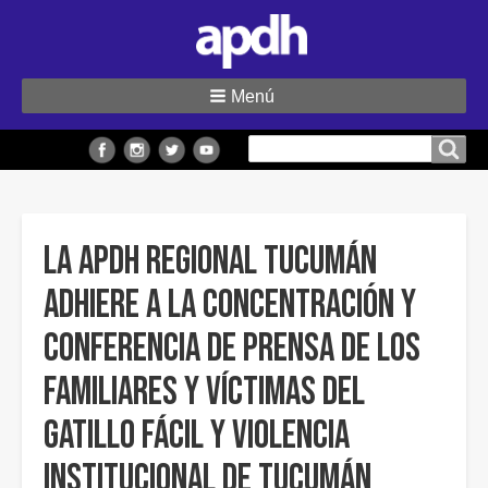
Menú
Buscar
Buscar en el sitio
en
el
sitio
La APDH Regional Tucumán
adhiere a la concentración y
conferencia de prensa de los
Familiares y Víctimas del
Gatillo Fácil y Violencia
Institucional de Tucumán