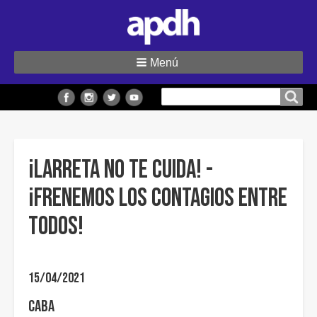
Menú
Buscar
Buscar en el sitio
en
el
sitio
¡Larreta no te cuida! -
¡Frenemos los contagios entre
todos!
15/04/2021
CABA