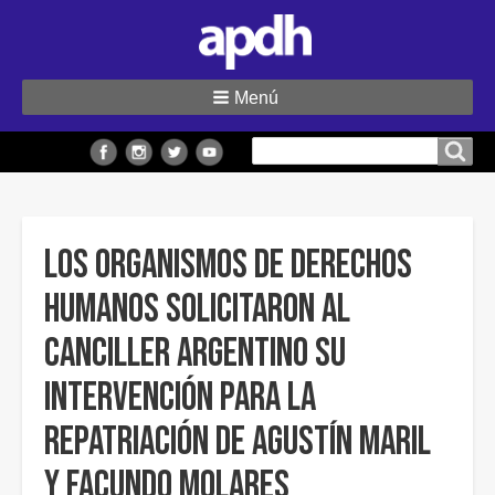
Menú
Buscar
Buscar en el sitio
en
el
sitio
Los Organismos de Derechos
Humanos solicitaron al
canciller argentino su
intervención para la
repatriación de Agustín Maril
y Facundo Molares