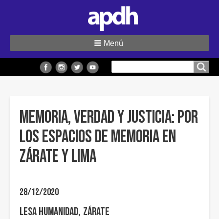
Menú
Buscar
Buscar en el sitio
en
el
sitio
MEMORIA, VERDAD Y JUSTICIA: por
los espacios de memoria en
Zárate y Lima
28/12/2020
Lesa Humanidad
Zárate