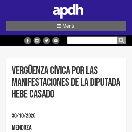
Menú
Buscar
Buscar en el sitio
en
el
sitio
Vergüenza cívica por las
manifestaciones de la diputada
Hebe Casado
30/10/2020
Mendoza