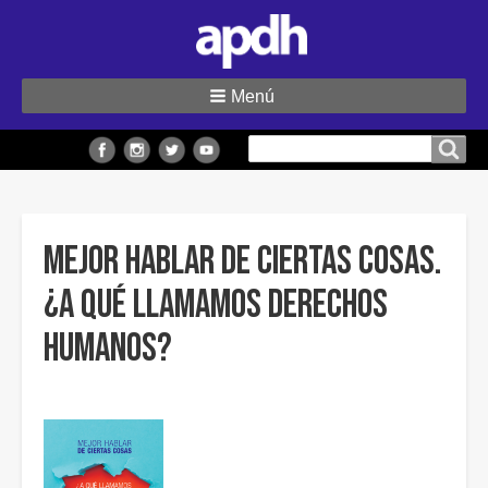
Menú
Buscar
Buscar en el sitio
en
el
sitio
Mejor hablar de ciertas cosas.
¿A qué llamamos derechos
humanos?