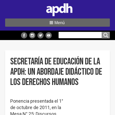
Menú
Buscar
Buscar en el sitio
en
el
sitio
Secretaría de Educación de la
APDH: Un abordaje didáctico de
los Derechos Humanos
Ponencia presentada el 1°
de octubre de 2011, en la
Mesa N° 25: Discursos,