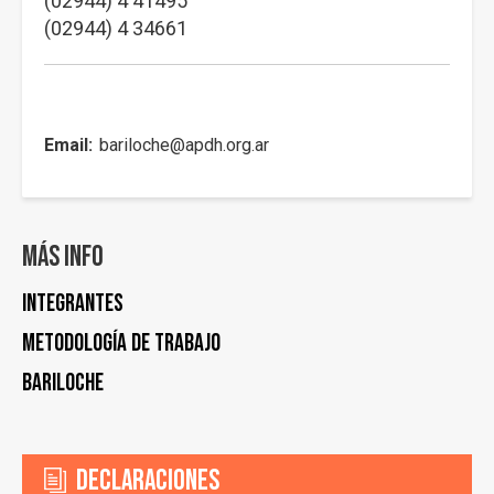
(02944) 4 41495
(02944) 4 34661
Email
bariloche@apdh.org.ar
Más info
Integrantes
Metodología de trabajo
Bariloche
Declaraciones