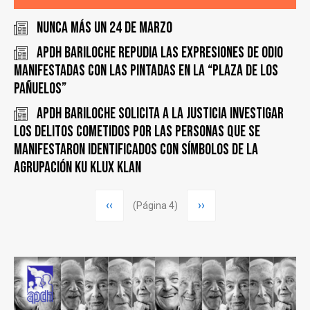
Nunca más un 24 de marzo
APDH Bariloche repudia las expresiones de odio
manifestadas con las pintadas en la “plaza de los
Pañuelos”
APDH Bariloche solicita a la justicia investigar
los delitos cometidos por las personas que se
manifestaron identificados con símbolos de la
agrupación Ku Klux Klan
Paginación
Página
‹‹
Siguiente
››
(Página 4)
anterior
página