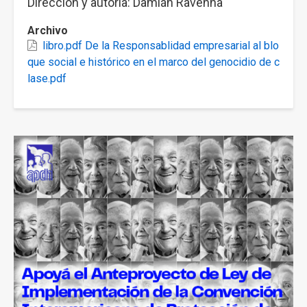
Dirección y autoría: Damián Ravenna
Archivo
libro.pdf De la Responsablidad empresarial al blo
que social e histórico en el marco del genocidio de c
lase.pdf