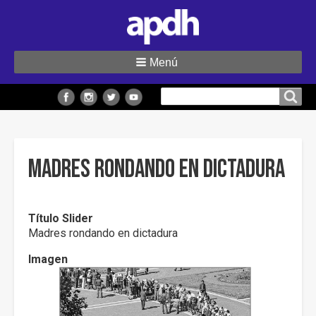
Menú
Buscar
Buscar en el sitio
en
el
sitio
Madres rondando en dictadura
Título Slider
Madres rondando en dictadura
Imagen