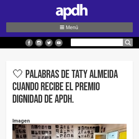
Menú
Buscar
Buscar en el sitio
en
el
sitio
🤍 Palabras de Taty Almeida
cuando recibe el Premio
Dignidad de APDH.
Imagen