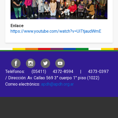
Enlace
https://www.youtube.com/watch?v=UITtjaudWmE
Teléfonos: (05411) 4372-8594 | 4373-0397
/ Dirección: Av. Callao 569 3° cuerpo 1° piso (1022)
Correo electrónico:
apdh@apdh.org.ar