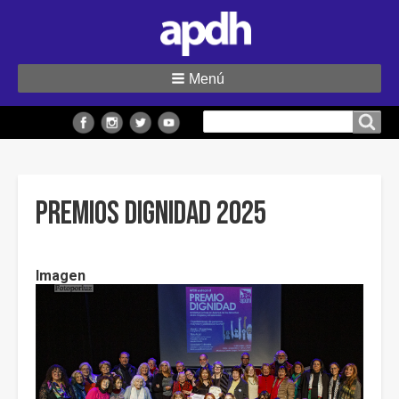
Menú
Buscar
Buscar en el sitio
en
el
sitio
Premios Dignidad 2025
Imagen