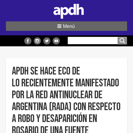
Menú
Buscar
Buscar en el sitio
en
el
sitio
APDH se hace eco de
lo recientemente manifestado
por la Red Antinuclear de
Argentina (RADA) con respecto
a robo y desaparición en
Rosario de una fuente