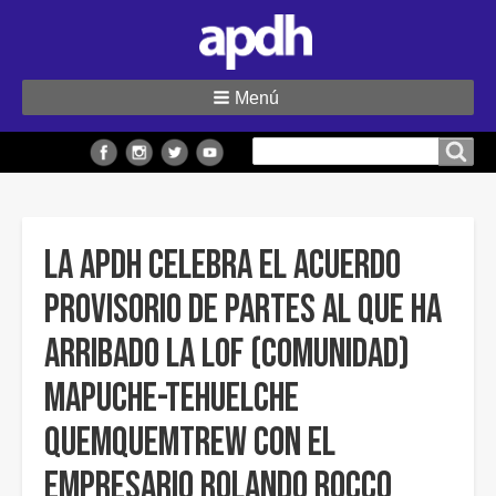
Menú
Buscar
Buscar en el sitio
en
el
sitio
La APDH celebra el acuerdo
provisorio de partes al que ha
arribado la Lof (Comunidad)
mapuche-tehuelche
Quemquemtrew con el
empresario Rolando Rocco