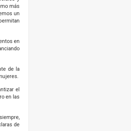
lismo más
cemos un
 permitan
mentos en
nanciando
te de la
mujeres.
ntizar el
ro en las
iempre,
claras de