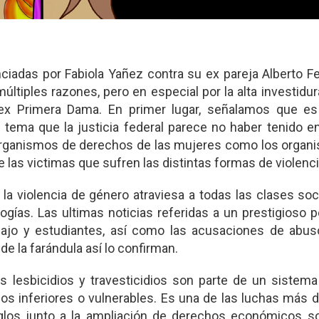
nciadas por Fabiola Yañez contra su ex pareja Alberto 
ltiples razones, pero en especial por la alta investidu
 ex Primera Dama. En primer lugar, señalamos que es
, tema que la justicia federal parece no haber tenido e
 organismos de derechos de las mujeres como los organ
as victimas que sufren las distintas formas de violenci
a violencia de género atraviesa a todas las clases soc
gías. Las ultimas noticias referidas a un prestigioso p
ajo y estudiantes, así como las acusaciones de abus
de la farándula así lo confirman.
los lesbicidios y travesticidios son parte de un sistem
s inferiores o vulnerables. Es una de las luchas más di
los junto a la ampliación de derechos económicos so