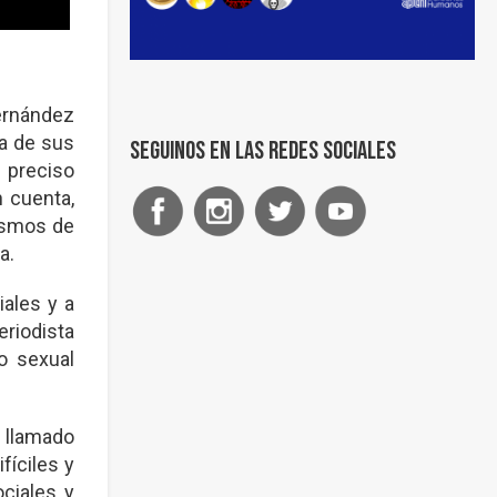
Fernández
ra de sus
Seguinos en las redes sociales
 preciso
n cuenta,
ismos de
a.
iales y a
eriodista
o sexual
a llamado
fíciles y
ciales y