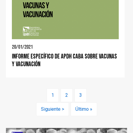
20/01/2021
Informe específico de APDH CABA sobre vacunas
y vacunación
Paginación
Página
1
Page
2
Page
3
actual
Siguiente
Siguiente >
Última
Último »
página
página