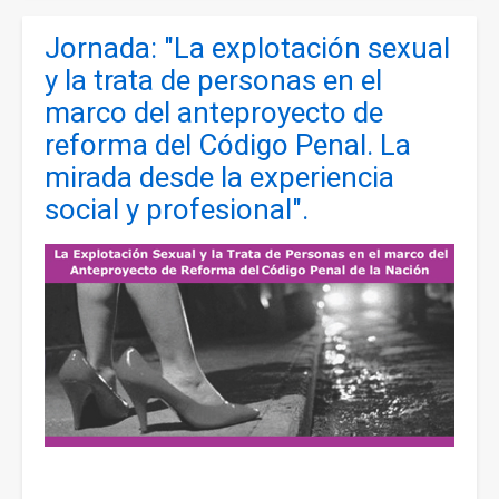
Redonda:
Jornada: "La explotación sexual
Sociedad
Civil
y la trata de personas en el
y
marco del anteproyecto de
Naciones
reforma del Código Penal. La
Unidas:
mirada desde la experiencia
Argentina
social y profesional".
de
ayer
y
hoy