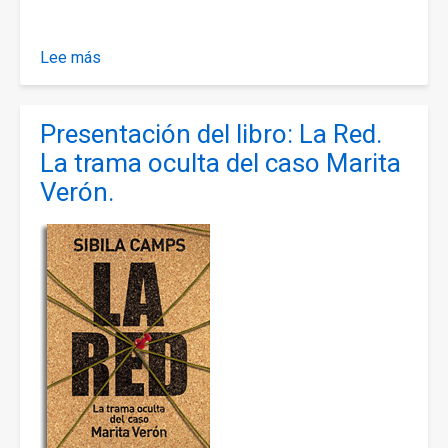
Lee más
sobre
Mar
del
Presentación del libro: La Red.
Plata
-
La trama oculta del caso Marita
Suspensión
Verón.
de
la
Charla/Debate
"Juicio
al
franquismo
en
la
Argentina"