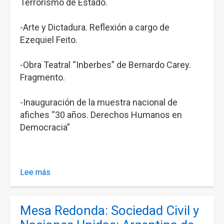
Terrorismo de Estado.
en
Democracia"
-Arte y Dictadura. Reflexión a cargo de
Ezequiel Feito.
-Obra Teatral “Inberbes” de Bernardo Carey.
Fragmento.
-Inauguración de la muestra nacional de
afiches “30 años. Derechos Humanos en
Democracia”
Lee más
sobre
Actividades
en
Mesa Redonda: Sociedad Civil y
el
marco