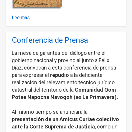
Lee más
sobre
Presentación
del
Conferencia de Prensa
libro:
La
La mesa de garantes del diálogo entre el
Red.
gobierno nacional y provincial junto a Félix
La
trama
Díaz, convocan a esta conferencia de prensa
oculta
para expresar el
repudio
a la deficiente
del
realización del relevamiento técnico jurídico
caso
catastral del territorio de la
Comunidad Qom
Marita
Potae Napocna Navogoh (ex La Primavera).
Verón.
Al mismo tiempo se anunciará la
presentación de un Amicus Curiae colectivo
ante la Corte Suprema de Justicia
, como un