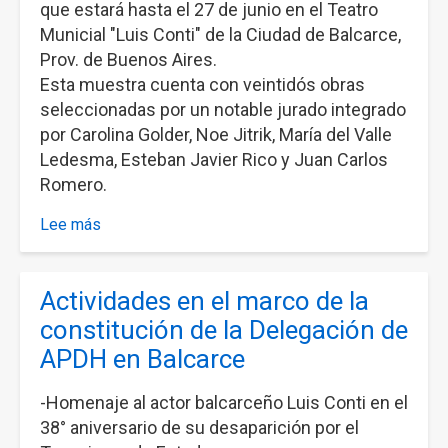
que estará hasta el 27 de junio en el Teatro
Municial "Luis Conti" de la Ciudad de Balcarce,
Prov. de Buenos Aires.
Esta muestra cuenta con veintidós obras
seleccionadas por un notable jurado integrado
por Carolina Golder, Noe Jitrik, María del Valle
Ledesma, Esteban Javier Rico y Juan Carlos
Romero.
Lee más
sobre
Balcarce:
Muestra
Actividades en el marco de la
Itinerante
de
constitución de la Delegación de
Afiches
APDH en Balcarce
"30
años.
-Homenaje al actor balcarceño Luis Conti en el
Derechos
38° aniversario de su desaparición por el
Humanos