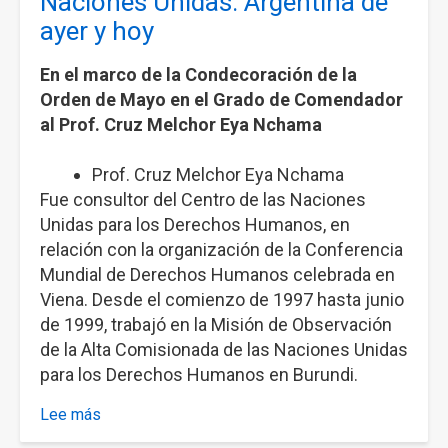
Naciones Unidas: Argentina de
de
ayer y hoy
la
constitución
En el marco de la Condecoración de la
de
Orden de Mayo en el Grado de Comendador
la
al Prof. Cruz Melchor Eya Nchama
Delegación
de
Prof. Cruz Melchor Eya Nchama
APDH
Fue consultor del Centro de las Naciones
en
Unidas para los Derechos Humanos, en
Balcarce
relación con la organización de la Conferencia
Mundial de Derechos Humanos celebrada en
Viena. Desde el comienzo de 1997 hasta junio
de 1999, trabajó en la Misión de Observación
de la Alta Comisionada de las Naciones Unidas
para los Derechos Humanos en Burundi.
Lee más
sobre
Mesa