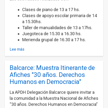
Clases de piano de 13 a 17 hs.
Clases de apoyo escolar primaria de 14
a 15.30hs.
Taller de manualidades de 13 a 17hs.
Juegoteca de 15.30 a 16.30 hs.
Merienda grupal de 16.30 a 17 hs.
Lee más
sobre
Actividades
recreativas
Balcarce: Muestra Itinerante de
en
el
Afiches "30 años. Derechos
Centro
Humanos en Democracia"
Cultural
Juana
La APDH Delegación Balcarce quiere invitar a
Azurduy
la comunidad a la Muestra Nacional de Afiches
“30 años. Derechos Humanos en Democracia”