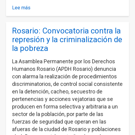
Lee más
sobre
Jornada:
"La
Rosario: Convocatoria contra la
explotación
sexual
represión y la criminalización de
y
la pobreza
la
trata
La Asamblea Permanente por los Derechos
de
Humanos Rosario (APDH Rosario) denuncia
personas
con alarma la realización de procedimientos
en
discriminatorios, de control social consistente
el
en la detención, cacheo, secuestro de
marco
pertenencias y acciones vejatorias que se
del
producen en forma selectiva y arbitraria a un
anteproyecto
sector de la población, por parte de las
de
fuerzas de seguridad que operan en las
reforma
afueras de la ciudad de Rosario y poblaciones
del