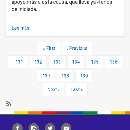
apoyo más a esta causa, que lleva ya 4 años
de iniciada.
Lee más
sobre
Conferencia
de
Paginación
Primera
« First
Página
‹ Previous
Prensa
página
anterior
Page
…
131
Page
132
Page
133
Page
134
Page
135
Página
136
actual
Page
137
Page
138
Page
139
Siguiente
Next ›
Última
Last »
página
página
Subscribe