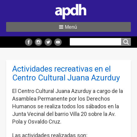
Menú
Buscar
Buscar en el sitio
en
el
Actividades recreativas en el
sitio
Centro Cultural Juana Azurduy
El Centro Cultural Juana Azurduy a cargo de la
Asamblea Permanente por los Derechos
Humanos se realiza todos los sábados en la
Junta Vecinal del barrio Villa 20 sobre la Av.
Pola y Osvaldo Cruz.
Las actividades realizadas son: