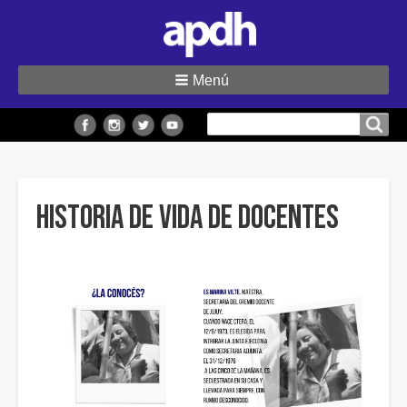
Menú
Buscar
Buscar en el sitio
en
el
sitio
Historia de vida de docentes