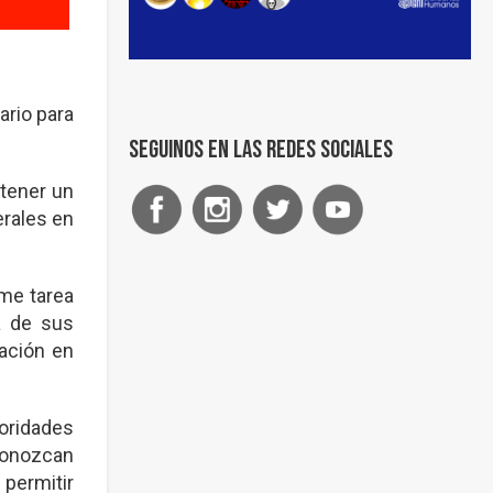
ario para
Seguinos en las redes sociales
stener un
erales en
me tarea
a de sus
zación en
oridades
conozcan
 permitir