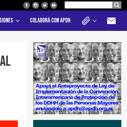
Buscar
Buscar en el sitio
en
siones
Colaborá con APDH
el
sitio
nal