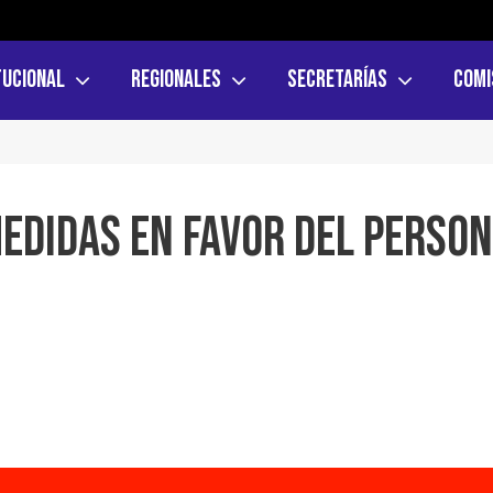
tucional
Regionales
Secretarías
Comi
edidas en favor del perso