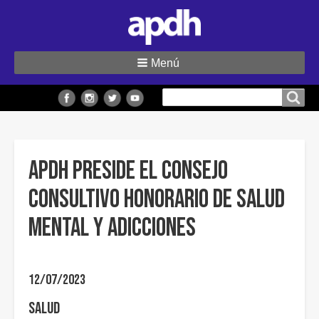
Menú
Buscar
Buscar en el sitio
en
el
sitio
APDH preside el Consejo
Consultivo Honorario de Salud
Mental y Adicciones
12/07/2023
Salud