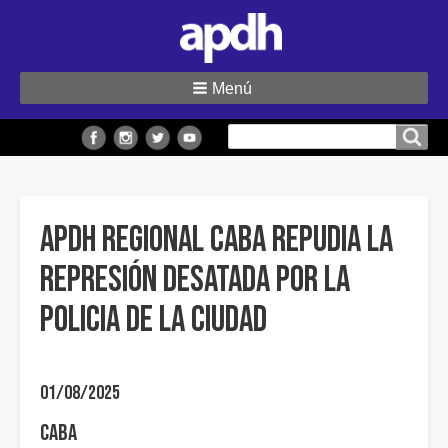
Menú
Buscar
Buscar en el sitio
en
el
sitio
APDH Regional CABA repudia la
represión desatada por la
Policia de la Ciudad
01/08/2025
CABA