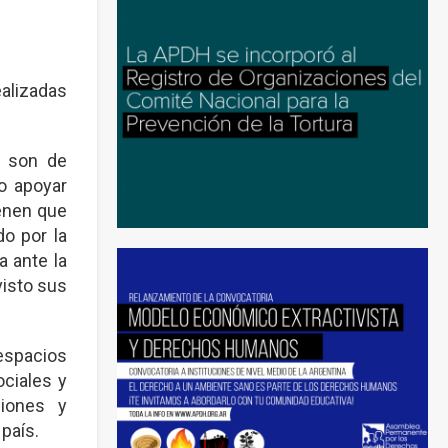
alizadas
e son de
 o apoyar
ienen que
do por la
 ante la
visto sus
 espacios
ociales y
ciones y
país.