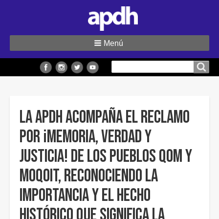
Menú
Buscar
Buscar en el sitio
en
el
sitio
La APDH acompaña el reclamo
por ¡Memoria, Verdad y
Justicia! de los pueblos Qom y
Moqoit, reconociendo la
importancia y el hecho
histórico que significa la