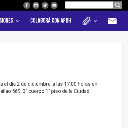
Buscar
Buscar en el sitio
en
siones
Colaborá con APDH
el
sitio
el día 2 de diciembre, a las 17.00 horas en
llao 569, 3° cuerpo 1° piso de la Ciudad