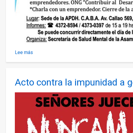
Lee más
sobre
Talleres
gratuitos
de
Acto contra la impunidad a g
orientación
laboral