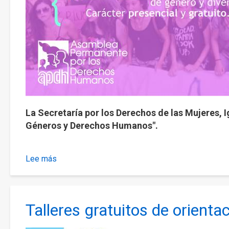
La Secretaría por los Derechos de las Mujeres, 
Géneros y Derechos Humanos".
Lee más
sobre
Formación
de
formadores/as
Talleres gratuitos de orientac
en
Géneros