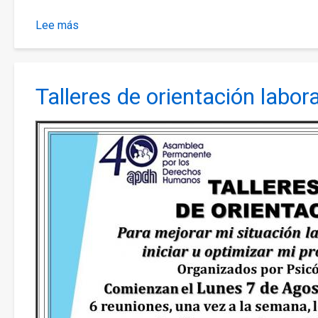
Lee más
sobre
Asamblea
Ordinaria
Anual
Talleres de orientación labora
de
Consejo
de
Presidencia