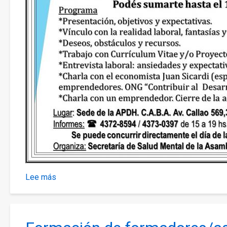
Lee más
sobre
Talleres
de
orientación
laboral