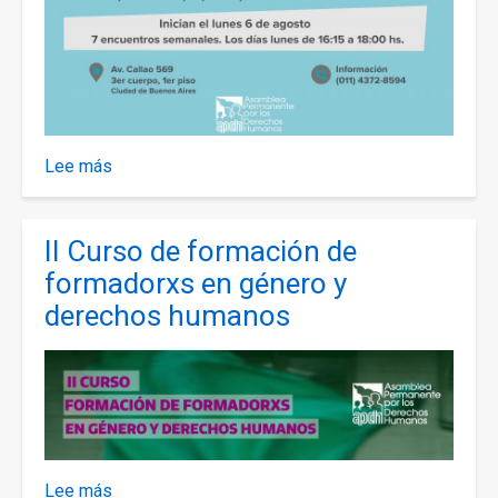
Lee más
sobre
Talleres
gratuitos
II Curso de formación de
de
orientación
formadorxs en género y
laboral
derechos humanos
Lee más
sobre