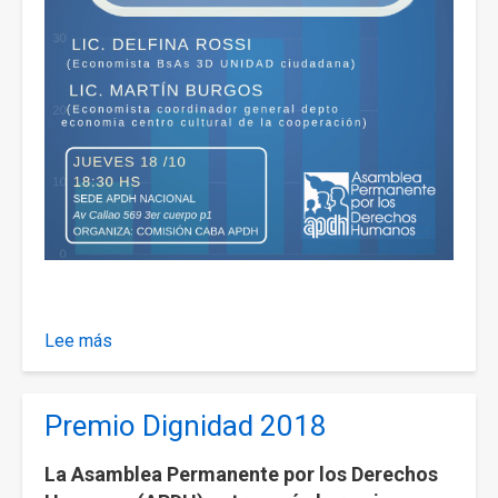
Lee más
sobre
Presupuesto
nacional
Premio Dignidad 2018
2019:
ajustes
La Asamblea Permanente por los Derechos
y