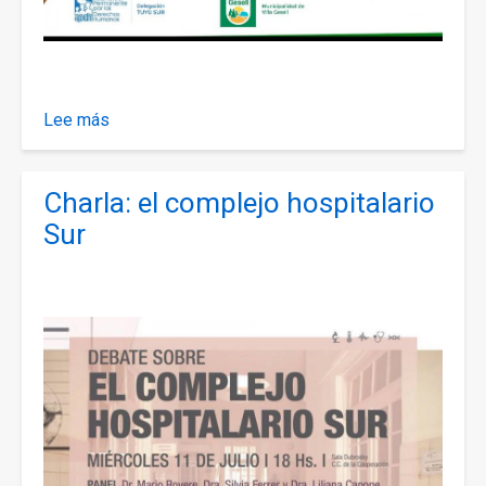
Lee más
sobre
Charla
informativa
Charla: el complejo hospitalario
con
el
Sur
embajador
del
Estado
de
Palestina
en
Argentina