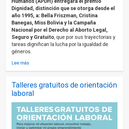
Humanos (APDH) entregará el premio
recortes
en
Dignidad, distinción que se otorga desde el
políticas
año 1995, a: Bella Friszman, Cristina
sociales
Banegas, Miss Bolivia y la Campaña
y
Nacional por el Derecho al Aborto Legal,
derechos
Seguro y Gratuito
, que por sus trayectorias y
humanos
tareas dignifican la lucha por la igualdad de
géneros.
Lee más
sobre
Premio
Dignidad
Talleres gratuitos de orientación
2018
laboral