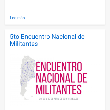
Lee más
sobre
4to.
Congreso
5to Encuentro Nacional de
Nacional
e
Militantes
Internacional
de
lucha
y
prevención
de
tráfico
y
trata
de
personas