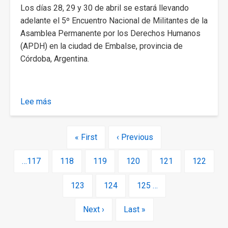
Los días 28, 29 y 30 de abril se estará llevando
adelante el 5º Encuentro Nacional de Militantes de la
Asamblea Permanente por los Derechos Humanos
(APDH) en la ciudad de Embalse, provincia de
Córdoba, Argentina.
Lee más
sobre
5to
Encuentro
Paginación
Primera
« First
Página
‹ Previous
Nacional
página
anterior
de
Page
…
117
Page
118
Page
119
Page
120
Página
121
Page
122
Militantes
actual
Page
123
Page
124
Page
125
…
Siguiente
Next ›
Última
Last »
página
página