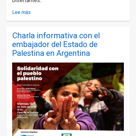
Disertantes:
Lee más
sobre
Charla:
“Ofensiva
Charla informativa con el
contra
las
embajador del Estado de
y
Palestina en Argentina
los
trabajadores
y
la
libre
asociación"