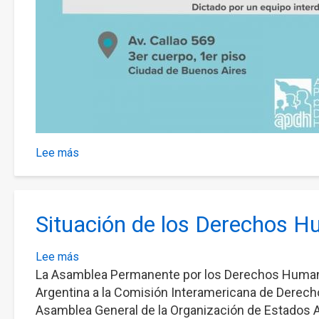
Lee más
sobre
Talleres
gratuitos
de
Situación de los Derechos 
orientación
laboral
Lee más
sobre
La Asamblea Permanente por los Derechos Humano
Situación
de
Argentina a la Comisión Interamericana de Derech
los
Asamblea General de la Organización de Estados 