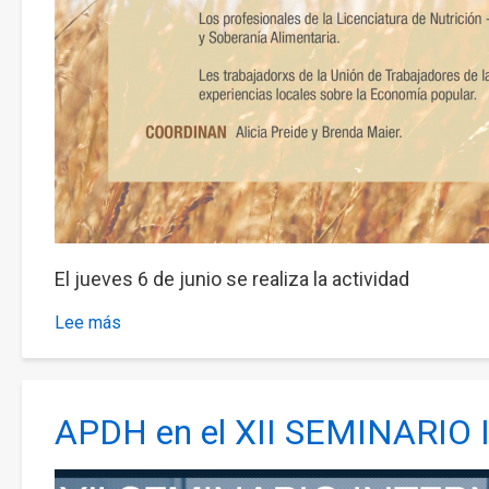
El jueves 6 de junio se realiza la actividad
Lee más
sobre
Encuentro:
Modelos
de
APDH en el XII SEMINARI
Producción,
Agronegocios
y