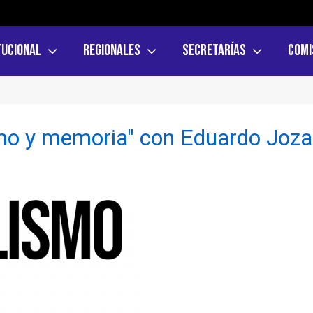
tucional
Regionales
Secretarías
Comi
ismo y memoria" con Eduardo Jo