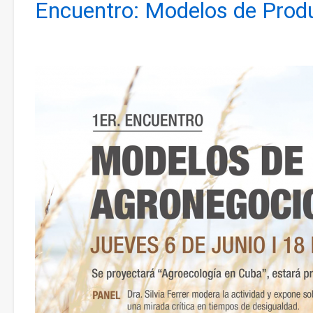
Encuentro: Modelos de Produ
Criminal