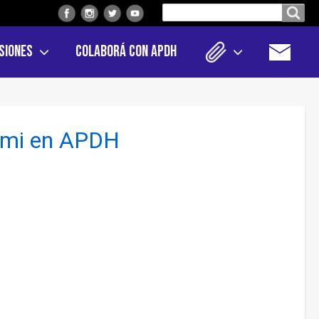
Buscar
Buscar en el sitio
en
siones
Colaborá con APDH
el
sitio
zami en APDH