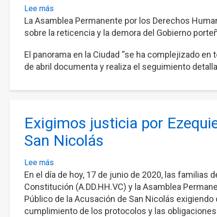
Lee más
sobre
La Asamblea Permanente por los Derechos Humanos
Tercer
informe
sobre la reticencia y la demora del Gobierno port
sobre
El panorama en la Ciudad “se ha complejizado en to
la
de abril documenta y realiza el seguimiento deta
situación
en
CABA:
políticas
erróneas
Exigimos justicia por Ezequie
e
San Nicolás
insuficientes
en
la
Lee más
sobre
ciudad
En el día de hoy, 17 de junio de 2020, las familia
Exigimos
ante
justicia
Constitución (A.DD.HH.VC) y la Asamblea Permanen
la
por
Público de la Acusación de San Nicolás exigiendo 
pandemia
Ezequiel
cumplimiento de los protocolos y las obligaciones