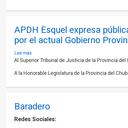
de
y
COVID-
Ulises,
19
jóvenes
asesinados
APDH Esquel expresa pública
por
la
por el actual Gobierno Provin
policía
bonaerense
Lee más
sobre
en
Al Superior Tribunal de Justicia de la Provincia de
APDH
San
Esquel
Nicolás
A la Honorable Legislatura de la Provincia del Chub
expresa
públicamente
su
enérgico
rechazo
Baradero
a
las
Redes Sociales:
políticas