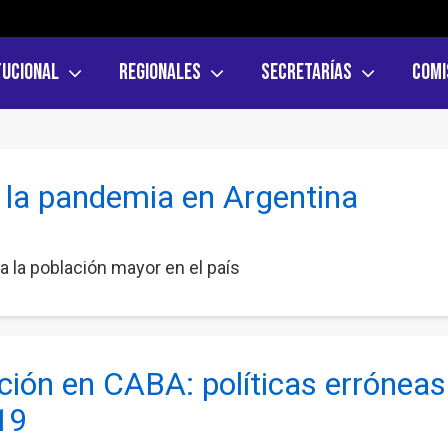
tucional
Regionales
Secretarías
Comi
 la pandemia en Argentina
a la población mayor en el país
ción en CABA: políticas erróneas 
19