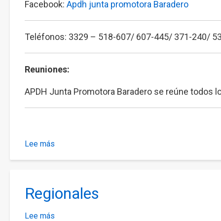
implementadas
Facebook:
Apdh junta promotora Baradero
por
el
Teléfonos: 3329 – 518-607/ 607-445/ 371-240/ 5
actual
Gobierno
Provincial
Reuniones:
APDH Junta Promotora Baradero se reúne todos los d
Lee más
sobre
Baradero
Regionales
Lee más
sobre