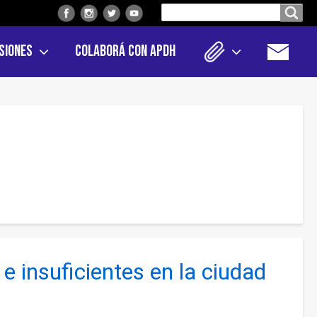
Buscar
Buscar en el sitio
en
siones
Colaborá con APDH
el
sitio
e insuficientes en la ciudad