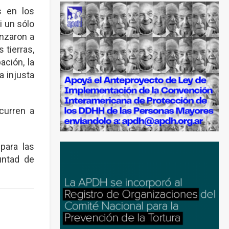
s en los
i un sólo
enzaron a
 tierras,
ación, la
a injusta
curren a
para las
untad de