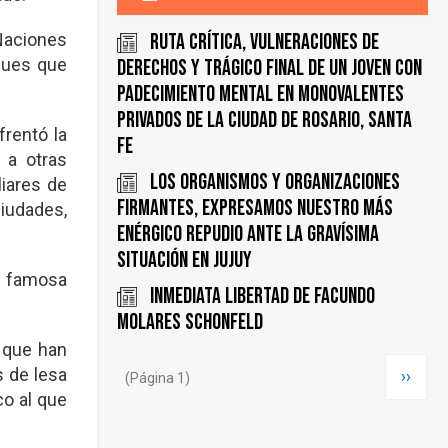
 Naciones
Ruta Crítica, Vulneraciones de
aques que
Derechos y Trágico Final de un Joven con
Padecimiento Mental en Monovalentes
Privados de la ciudad de Rosario, Santa
rentó la
Fe
 a otras
Los organismos y organizaciones
liares de
firmantes, expresamos nuestro más
ciudades,
enérgico repudio ante la gravísima
situación en Jujuy
oy famosa
INMEDIATA LIBERTAD DE FACUNDO
MOLARES SCHONFELD
 que han
Paginación
s de lesa
Siguie
››
(Página 1)
co al que
página