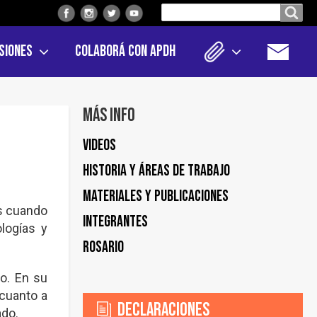
Buscar
Buscar en el sitio
en
siones
Colaborá con APDH
el
sitio
Más info
Videos
Historia y áreas de trabajo
Materiales y publicaciones
s cuando
Integrantes
ologías y
Rosario
co. En su
 cuanto a
Declaraciones
ado.