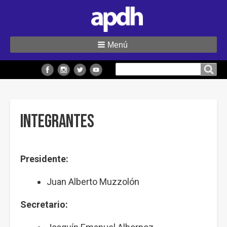
Menú
Buscar
Buscar en el sitio
en
el
sitio
Integrantes
Presidente:
Juan Alberto Muzzolón
Secretario: