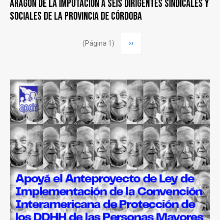
Aragón de la imputación a seis dirigentes sindicales y
sociales de la Provincia de Córdoba
Paginación
Siguiente
››
(Página 1)
página