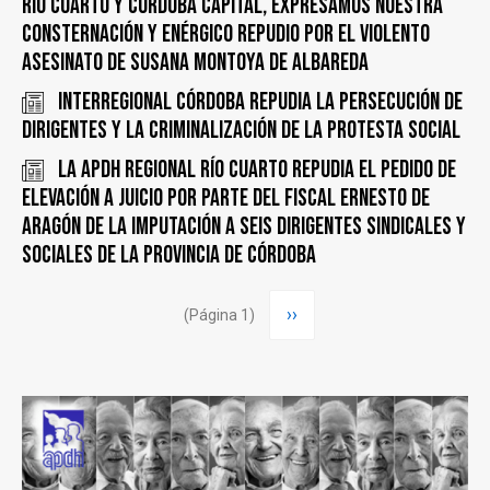
Río Cuarto y Córdoba Capital, expresamos nuestra
consternación y enérgico repudio por el violento
asesinato de Susana Montoya de Albareda
INTERREGIONAL CÓRDOBA REPUDIA LA PERSECUCIÓN DE
DIRIGENTES y LA CRIMINALIZACIÓN DE LA PROTESTA SOCIAL
La APDH Regional Río Cuarto repudia el pedido de
elevación a juicio por parte del fiscal Ernesto de
Aragón de la imputación a seis dirigentes sindicales y
sociales de la Provincia de Córdoba
Paginación
Siguiente
››
(Página 1)
página